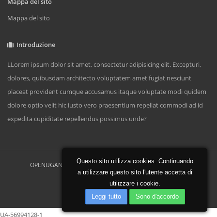
Mappa del sito
Mappa del sito
Introduzione
LLorem ipsum dolor sit amet, consectetur adipisicing elit. Excepturi,
dolores, quibusdam architecto voluptatem amet fugiat nesciunt
placeat provident cumque accusamus itaque voluptate modi quidem
dolore optio velit hic iusto vero praesentium repellat commodi ad id
expedita cupiditate repellendus possimus unde?
Questo sito utilizza cookies. Continuando
OPENUGANDA.COM, all rights reserved | Powered by
a utilizzare questo sito l'utente accetta di
FASTHOSTBAY.COM
utilizzare i cookie.
Home
A proposito di
Contact
Leggi tutto
Sono d'accordo
UA-56994128-1