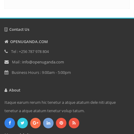
Contact Us
OPENUGANDA.COM
Tel : +256 787 978 804
Mail :
info@openuganda.com
Business Hours : 9:00am - 5:00pm
About
Itaque earum rerum hic tenetur a atque atatum dele niti atque
tenetur a atque atatum tenetur volup tatum.