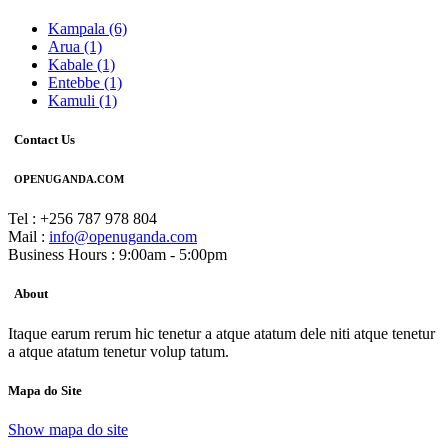
Kampala
(6)
Arua
(1)
Kabale
(1)
Entebbe
(1)
Kamuli
(1)
Contact Us
OPENUGANDA.COM
Tel : +256 787 978 804
Mail :
info@openuganda.com
Business Hours : 9:00am - 5:00pm
About
Itaque earum rerum hic tenetur a atque atatum dele niti atque tenetur
a atque atatum tenetur volup tatum.
Mapa do Site
Show mapa do site