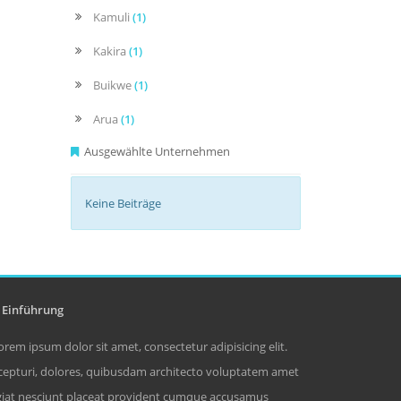
Kamuli
(1)
Kakira
(1)
Buikwe
(1)
Arua
(1)
Ausgewählte Unternehmen
Keine Beiträge
Einführung
orem ipsum dolor sit amet, consectetur adipisicing elit.
cepturi, dolores, quibusdam architecto voluptatem amet
giat nesciunt placeat provident cumque accusamus