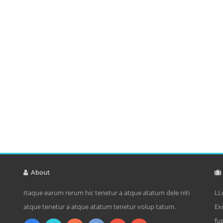
About
Itaque earum rerum hic tenetur a atque atatum dele niti
LL
atque tenetur a atque atatum tenetur volup tatum.
Ex
fu